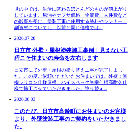
世の中では、生活に関わるほとんどのものが値上がり
しています。原油やナフサ価格、物流費、人件費など
の影響を受け、塗装工事に使用する塗料やシンナー、
副資材についても、以前と同じ価格では...
2026.07.28
日立市 外壁・屋根塗装施工事例｜見えない工
程こそ住まいの寿命を左右します
日立市にて外壁・屋根の塗り替え工事が完了しまし
た。この度ご依頼いただいたお住まいでは、外壁：無
機シリコン仕様屋根：ハイスペック無機仕様高耐久仕
様で施工させていただきました。塗り替え...
2026.08.03
このたび、日立市高鈴町にお住まいのお客様
より、外壁塗装工事のご契約をいただきまし
た。