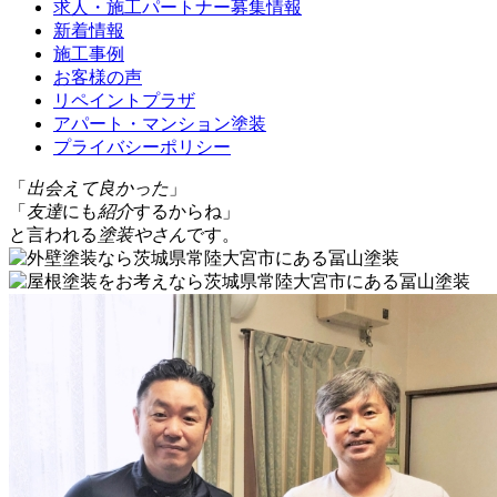
求人・施工パートナー募集情報
新着情報
施工事例
お客様の声
リペイントプラザ
アパート・マンション塗装
プライバシーポリシー
「
出会えて良かった
」
「
友達
にも
紹介
するからね」
と言われる
塗装やさん
です。