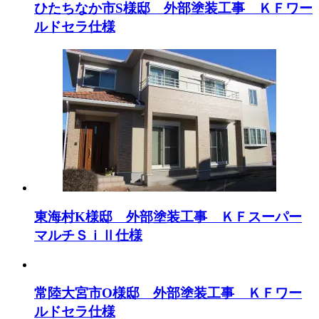
ひたちなか市S様邸 外部塗装工事 ＫＦワー
ルドセラ仕様
東海村K様邸 外部塗装工事 ＫＦスーパー
マルチＳｉⅡ仕様
常陸大宮市O様邸 外部塗装工事 ＫＦワー
ルドセラ仕様