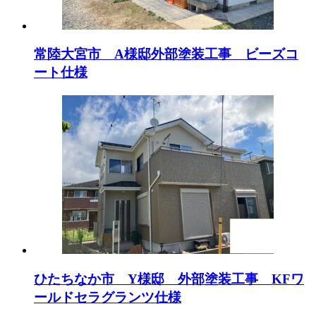
常陸大宮市 A様邸外部塗装工事 ビーズコ
ート仕様
ひたちなか市 Y様邸 外部塗装工事 KFワ
ールドセラグランツ仕様