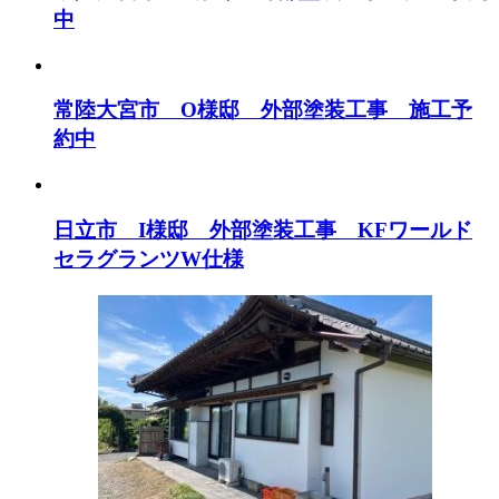
中
常陸大宮市 O様邸 外部塗装工事 施工予
約中
日立市 I様邸 外部塗装工事 KFワールド
セラグランツW仕様