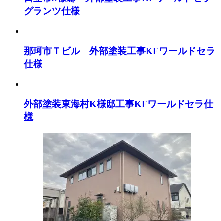
グランツ仕様
那珂市Ｔビル 外部塗装工事KFワールドセラ
仕様
外部塗装東海村K様邸工事KFワールドセラ仕
様