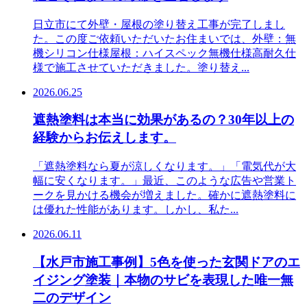
日立市にて外壁・屋根の塗り替え工事が完了しまし
た。この度ご依頼いただいたお住まいでは、外壁：無
機シリコン仕様屋根：ハイスペック無機仕様高耐久仕
様で施工させていただきました。塗り替え...
2026.06.25
遮熱塗料は本当に効果があるの？30年以上の
経験からお伝えします。
「遮熱塗料なら夏が涼しくなります。」「電気代が大
幅に安くなります。」最近、このような広告や営業ト
ークを見かける機会が増えました。確かに遮熱塗料に
は優れた性能があります。しかし、私た...
2026.06.11
【水戸市施工事例】5色を使った玄関ドアのエ
イジング塗装｜本物のサビを表現した唯一無
二のデザイン