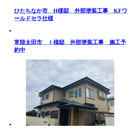
ひたちなか市 H様邸 外部塗装工事 KFワ
ールドセラ仕様
常陸太田市 Ｉ様邸 外部塗装工事 施工予
約中