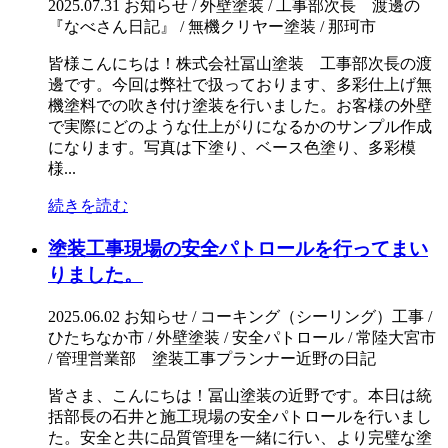
2025.07.31
お知らせ / 外壁塗装 / 工事部次長 渡邊の
『なべさん日記』 / 無機クリヤー塗装 / 那珂市
皆様こんにちは！株式会社冨山塗装 工事部次長の渡
邊です。今回は弊社で扱っております、多彩仕上げ無
機塗料での吹き付け塗装を行いました。お客様の外壁
で実際にどのような仕上がりになるかのサンプル作成
になります。写真は下塗り、ベース色塗り、多彩模
様...
続きを読む
塗装工事現場の安全パトロールを行ってまい
りました。
2025.06.02
お知らせ / コーキング（シーリング）工事 /
ひたちなか市 / 外壁塗装 / 安全パトロール / 常陸大宮市
/ 管理営業部 塗装工事プランナー近野の日記
皆さま、こんにちは！冨山塗装の近野です。本日は統
括部長の石井と施工現場の安全パトロールを行いまし
た。安全と共に品質管理を一緒に行い、より完璧な塗