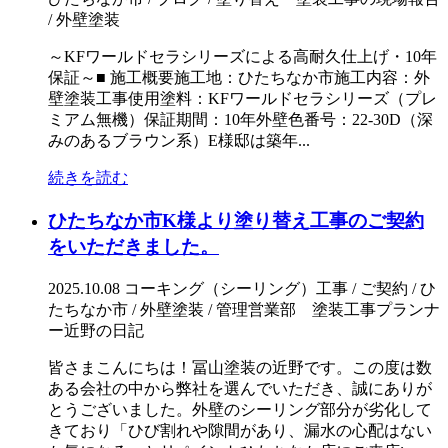
/ 外壁塗装
～KFワールドセラシリーズによる高耐久仕上げ・10年
保証～■ 施工概要施工地：ひたちなか市施工内容：外
壁塗装工事使用塗料：KFワールドセラシリーズ（プレ
ミアム無機）保証期間：10年外壁色番号：22-30D（深
みのあるブラウン系）E様邸は築年...
続きを読む
ひたちなか市K様より塗り替え工事のご契約
をいただきました。
2025.10.08
コーキング（シーリング）工事 / ご契約 / ひ
たちなか市 / 外壁塗装 / 管理営業部 塗装工事プランナ
ー近野の日記
皆さまこんにちは！冨山塗装の近野です。この度は数
ある会社の中から弊社を選んでいただき、誠にありが
とうございました。外壁のシーリング部分が劣化して
きており「ひび割れや隙間があり、漏水の心配はない