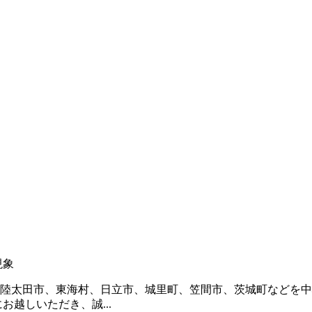
現象
陸太田市、東海村、日立市、城里町、笠間市、茨城町などを中
越しいただき、誠...