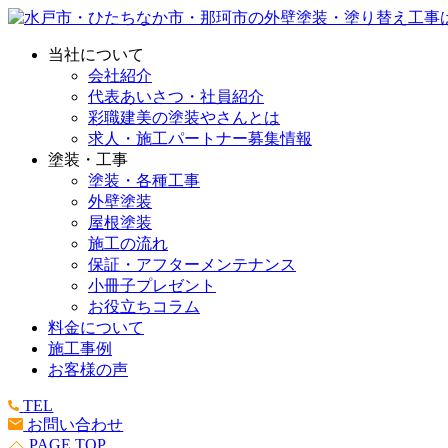
当社について
会社紹介
代表あいさつ・社員紹介
彩職建美の塗装やさんとは
求人・施工パートナー募集情報
塗装・工事
塗装・各種工事
外壁塗装
屋根塗装
施工の流れ
保証・アフターメンテナンス
小冊子プレゼント
お役立ちコラム
料金について
施工事例
お客様の声
TEL
お問い合わせ
PAGE TOP