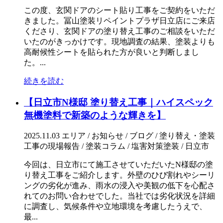
この度、玄関ドアのシート貼り工事をご契約をいただ
きました。冨山塗装リペイントプラザ日立店にご来店
くださり、玄関ドアの塗り替え工事のご相談をいただ
いたのがきっかけです。現地調査の結果、塗装よりも
高耐候性シートを貼られた方が良いと判断しまし
た。...
続きを読む
【日立市N様邸 塗り替え工事｜ハイスペック
無機塗料で新築のような輝きを】
2025.11.03
エリア / お知らせ / ブログ / 塗り替え・塗装
工事の現場報告 / 塗装コラム / 塩害対策塗装 / 日立市
今回は、日立市にて施工させていただいたN様邸の塗
り替え工事をご紹介します。外壁のひび割れやシーリ
ングの劣化が進み、雨水の浸入や美観の低下を心配さ
れてのお問い合わせでした。当社では劣化状況を詳細
に調査し、気候条件や立地環境を考慮したうえで、
最...