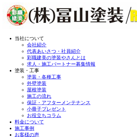
当社について
会社紹介
代表あいさつ・社員紹介
彩職建美の塗装やさんとは
求人・施工パートナー募集情報
塗装・工事
塗装・各種工事
外壁塗装
屋根塗装
施工の流れ
保証・アフターメンテナンス
小冊子プレゼント
お役立ちコラム
料金について
施工事例
お客様の声