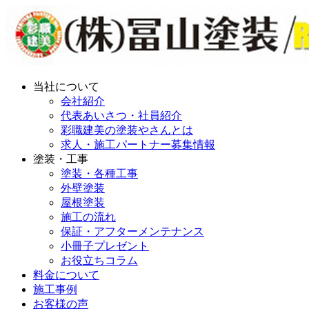
当社について
会社紹介
代表あいさつ・社員紹介
彩職建美の塗装やさんとは
求人・施工パートナー募集情報
塗装・工事
塗装・各種工事
外壁塗装
屋根塗装
施工の流れ
保証・アフターメンテナンス
小冊子プレゼント
お役立ちコラム
料金について
施工事例
お客様の声