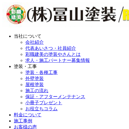
当社について
会社紹介
代表あいさつ・社員紹介
彩職建美の塗装やさんとは
求人・施工パートナー募集情報
塗装・工事
塗装・各種工事
外壁塗装
屋根塗装
施工の流れ
保証・アフターメンテナンス
小冊子プレゼント
お役立ちコラム
料金について
施工事例
お客様の声