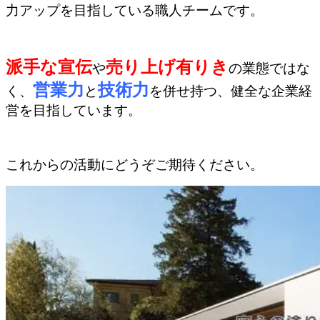
力アップを目指している職人チームです。
派手な宣伝
売り上げ有りき
や
の業態ではな
営業力
技術力
く、
と
を併せ持つ、健全な企業経
営を目指しています。
これからの活動にどうぞご期待ください。