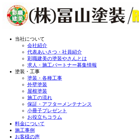
当社について
会社紹介
代表あいさつ・社員紹介
彩職建美の塗装やさんとは
求人・施工パートナー募集情報
塗装・工事
塗装・各種工事
外壁塗装
屋根塗装
施工の流れ
保証・アフターメンテナンス
小冊子プレゼント
お役立ちコラム
料金について
施工事例
お客様の声