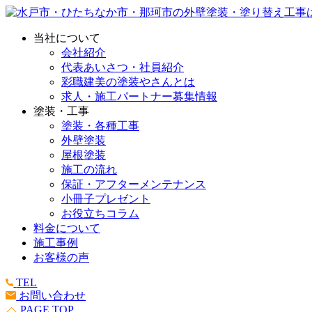
当社について
会社紹介
代表あいさつ・社員紹介
彩職建美の塗装やさんとは
求人・施工パートナー募集情報
塗装・工事
塗装・各種工事
外壁塗装
屋根塗装
施工の流れ
保証・アフターメンテナンス
小冊子プレゼント
お役立ちコラム
料金について
施工事例
お客様の声
TEL
お問い合わせ
PAGE TOP