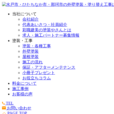
当社について
会社紹介
代表あいさつ・社員紹介
彩職建美の塗装やさんとは
求人・施工パートナー募集情報
塗装・工事
塗装・各種工事
外壁塗装
屋根塗装
施工の流れ
保証・アフターメンテナンス
小冊子プレゼント
お役立ちコラム
料金について
施工事例
お客様の声
TEL
お問い合わせ
PAGE TOP