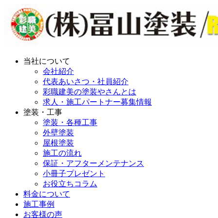
当社について
会社紹介
代表あいさつ・社員紹介
彩職建美の塗装やさんとは
求人・施工パートナー募集情報
塗装・工事
塗装・各種工事
外壁塗装
屋根塗装
施工の流れ
保証・アフターメンテナンス
小冊子プレゼント
お役立ちコラム
料金について
施工事例
お客様の声