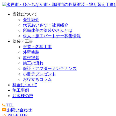
当社について
会社紹介
代表あいさつ・社員紹介
彩職建美の塗装やさんとは
求人・施工パートナー募集情報
塗装・工事
塗装・各種工事
外壁塗装
屋根塗装
施工の流れ
保証・アフターメンテナンス
小冊子プレゼント
お役立ちコラム
料金について
施工事例
お客様の声
TEL
お問い合わせ
PAGE TOP