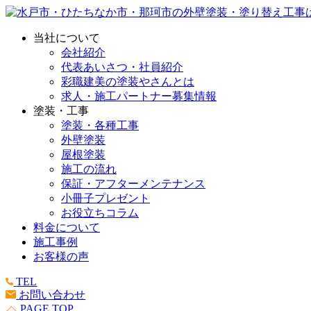
当社について
会社紹介
代表あいさつ・社員紹介
彩職建美の塗装やさんとは
求人・施工パートナー募集情報
塗装・工事
塗装・各種工事
外壁塗装
屋根塗装
施工の流れ
保証・アフターメンテナンス
小冊子プレゼント
お役立ちコラム
料金について
施工事例
お客様の声
TEL
お問い合わせ
PAGE TOP