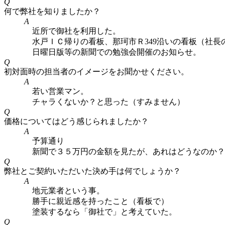
Q
何で弊社を知りましたか？
A
近所で御社を利用した。
水戸ＩＣ帰りの看板、那珂市Ｒ349沿いの看板（社長
日曜日版等の新聞での勉強会開催のお知らせ。
Q
初対面時の担当者のイメージをお聞かせください。
A
若い営業マン。
チャラくないか？と思った（すみません）
Q
価格についてはどう感じられましたか？
A
予算通り
新聞で３５万円の金額を見たが、あれはどうなのか？
Q
弊社とご契約いただいた決め手は何でしょうか？
A
地元業者という事。
勝手に親近感を持ったこと（看板で）
塗装するなら「御社で」と考えていた。
Q