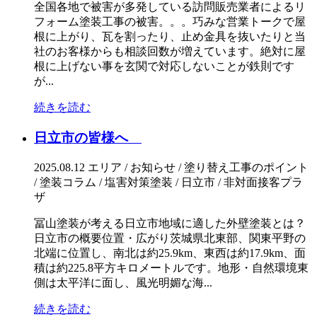
全国各地で被害が多発している訪問販売業者によるリ
フォーム塗装工事の被害。。。巧みな営業トークで屋
根に上がり、瓦を割ったり、止め金具を抜いたりと当
社のお客様からも相談回数が増えています。絶対に屋
根に上げない事を玄関で対応しないことが鉄則です
が...
続きを読む
日立市の皆様へ
2025.08.12
エリア / お知らせ / 塗り替え工事のポイント
/ 塗装コラム / 塩害対策塗装 / 日立市 / 非対面接客プラ
ザ
冨山塗装が考える日立市地域に適した外壁塗装とは？
日立市の概要位置・広がり茨城県北東部、関東平野の
北端に位置し、南北は約25.9km、東西は約17.9km、面
積は約225.8平方キロメートルです。地形・自然環境東
側は太平洋に面し、風光明媚な海...
続きを読む