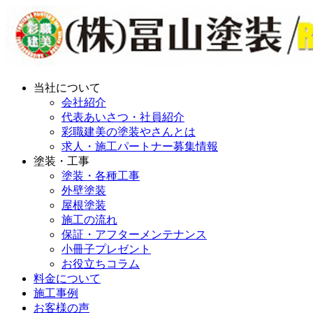
当社について
会社紹介
代表あいさつ・社員紹介
彩職建美の塗装やさんとは
求人・施工パートナー募集情報
塗装・工事
塗装・各種工事
外壁塗装
屋根塗装
施工の流れ
保証・アフターメンテナンス
小冊子プレゼント
お役立ちコラム
料金について
施工事例
お客様の声