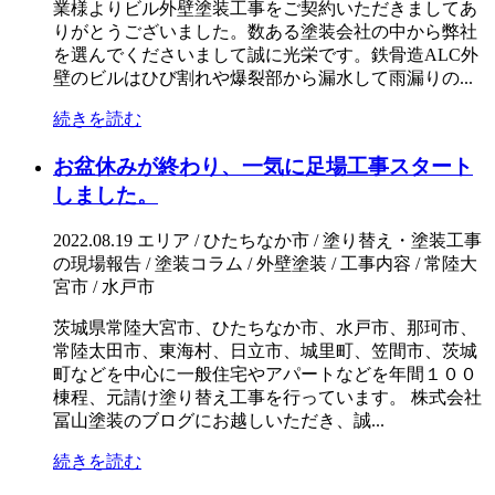
業様よりビル外壁塗装工事をご契約いただきましてあ
りがとうございました。数ある塗装会社の中から弊社
を選んでくださいまして誠に光栄です。鉄骨造ALC外
壁のビルはひび割れや爆裂部から漏水して雨漏りの...
続きを読む
お盆休みが終わり、一気に足場工事スタート
しました。
2022.08.19
エリア / ひたちなか市 / 塗り替え・塗装工事
の現場報告 / 塗装コラム / 外壁塗装 / 工事内容 / 常陸大
宮市 / 水戸市
茨城県常陸大宮市、ひたちなか市、水戸市、那珂市、
常陸太田市、東海村、日立市、城里町、笠間市、茨城
町などを中心に一般住宅やアパートなどを年間１００
棟程、元請け塗り替え工事を行っています。 株式会社
冨山塗装のブログにお越しいただき、誠...
続きを読む