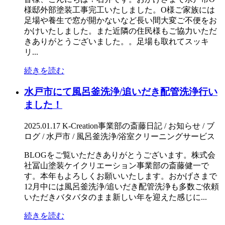
様邸外部塗装工事完工いたしました。O様ご家族には
足場や養生で窓が開かないなど長い間大変ご不便をお
かけいたしました。また近隣の住民様もご協力いただ
きありがとうございました。。足場も取れてスッキ
リ...
続きを読む
水戸市にて風呂釜洗浄/追いだき配管洗浄行い
ました！
2025.01.17
K-Creation事業部の斎藤日記 / お知らせ / ブ
ログ / 水戸市 / 風呂釜洗浄/浴室クリーニングサービス
BLOGをご覧いただきありがとうございます。株式会
社冨山塗装ケイクリエーション事業部の斎藤健一で
す。本年もよろしくお願いいたします。おかげさまで
12月中には風呂釜洗浄/追いだき配管洗浄も多数ご依頼
いただきバタバタのまま新しい年を迎えた感じに...
続きを読む