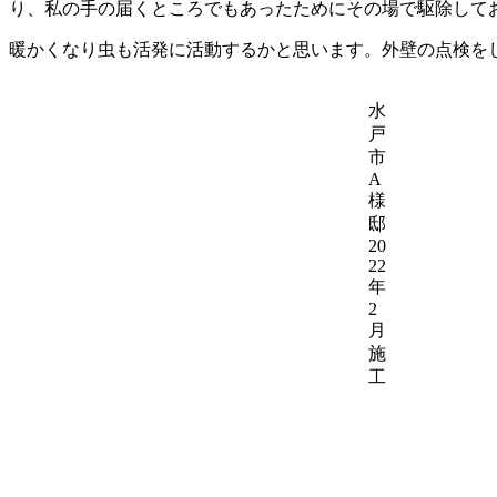
り、私の手の届くところでもあったためにその場で駆除して
暖かくなり虫も活発に活動するかと思います。外壁の点検を
水
戸
市
A
様
邸
20
22
年
2
月
施
工