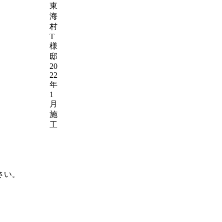
東
海
村
T
様
邸
20
22
年
1
月
施
工
さい。