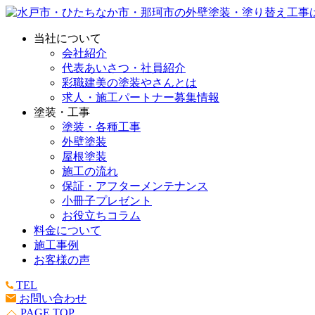
当社について
会社紹介
代表あいさつ・社員紹介
彩職建美の塗装やさんとは
求人・施工パートナー募集情報
塗装・工事
塗装・各種工事
外壁塗装
屋根塗装
施工の流れ
保証・アフターメンテナンス
小冊子プレゼント
お役立ちコラム
料金について
施工事例
お客様の声
TEL
お問い合わせ
PAGE TOP