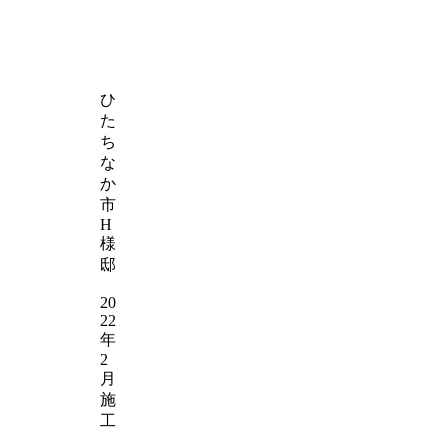
ひ
た
ち
な
か
市
H
様
邸
20
22
年
2
月
施
工