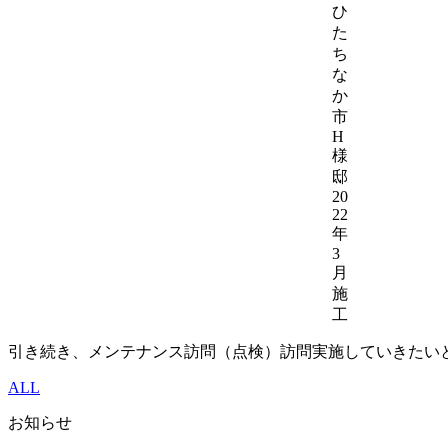
ひ
た
ち
な
か
市
H
様
邸
20
22
年
3
月
施
工
引き続き、メンテナンス訪問（点検）訪問実施していきたい
ALL
お知らせ