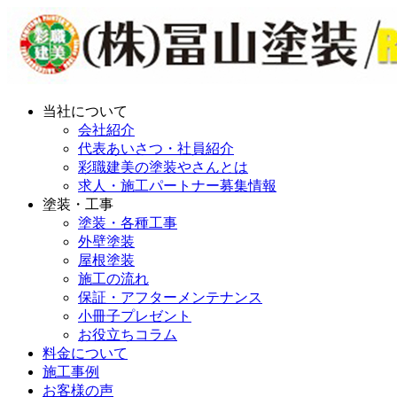
当社について
会社紹介
代表あいさつ・社員紹介
彩職建美の塗装やさんとは
求人・施工パートナー募集情報
塗装・工事
塗装・各種工事
外壁塗装
屋根塗装
施工の流れ
保証・アフターメンテナンス
小冊子プレゼント
お役立ちコラム
料金について
施工事例
お客様の声