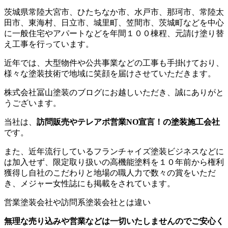
茨城県常陸大宮市、ひたちなか市、水戸市、那珂市、常陸太
田市、東海村、日立市、城里町、笠間市、茨城町などを中心
に一般住宅やアパートなどを年間１００棟程、元請け塗り替
え工事を行っています。
近年では、大型物件や公共事業などの工事も手掛けており、
様々な塗装技術で地域に笑顔を届けさせていただきます。
株式会社冨山塗装のブログにお越しいただき、誠にありがと
うございます。
当社は、
訪問販売やテレアポ営業NO宣言！の塗装施工会社
です。
また、近年流行しているフランチャイズ塗装ビジネスなどに
は加入せず、限定取り扱いの高機能塗料を１０年前から権利
獲得し自社のこだわりと地場の職人力で数々の賞をいただ
き、メジャー女性誌にも掲載をされています。
営業塗装会社や訪問系塗装会社とは違い
無理な売り込みや営業などは一切いたしませんのでご安心く