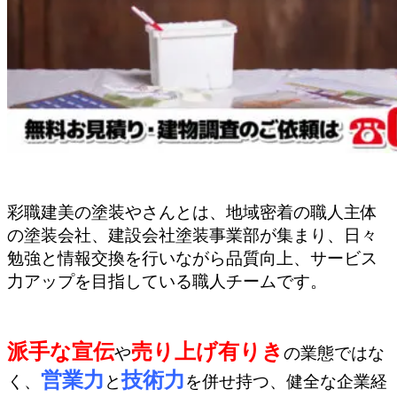
彩職建美の塗装やさんとは、地域密着の職人主体
の塗装会社、建設会社塗装事業部が集まり、日々
勉強と情報交換を行いながら品質向上、サービス
力アップを目指している職人チームです。
派手な宣伝
売り上げ有りき
や
の業態ではな
営業力
技術力
く、
と
を併せ持つ、健全な企業経