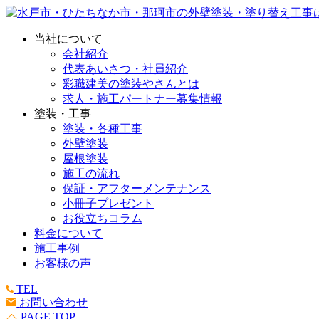
当社について
会社紹介
代表あいさつ・社員紹介
彩職建美の塗装やさんとは
求人・施工パートナー募集情報
塗装・工事
塗装・各種工事
外壁塗装
屋根塗装
施工の流れ
保証・アフターメンテナンス
小冊子プレゼント
お役立ちコラム
料金について
施工事例
お客様の声
TEL
お問い合わせ
PAGE TOP