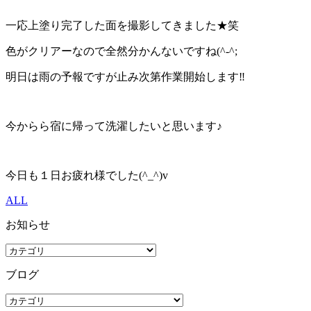
一応上塗り完了した面を撮影してきました★笑
色がクリアーなので全然分かんないですね(^-^;
明日は雨の予報ですが止み次第作業開始します‼
今からら宿に帰って洗濯したいと思います♪
今日も１日お疲れ様でした(^_^)v
ALL
お知らせ
ブログ