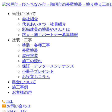
当社について
会社紹介
代表あいさつ・社員紹介
彩職建美の塗装やさんとは
求人・施工パートナー募集情報
塗装・工事
塗装・各種工事
外壁塗装
屋根塗装
施工の流れ
保証・アフターメンテナンス
小冊子プレゼント
お役立ちコラム
料金について
施工事例
お客様の声
TEL
お問い合わせ
PAGE TOP