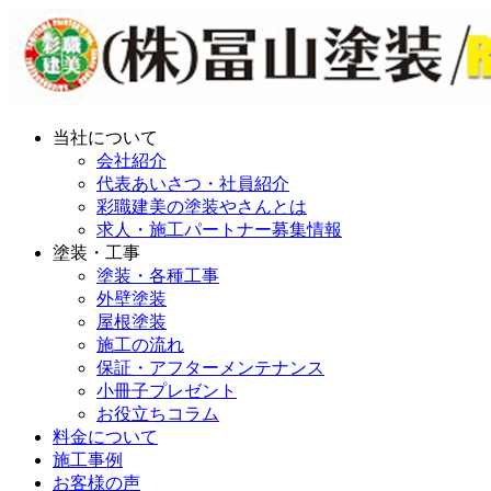
当社について
会社紹介
代表あいさつ・社員紹介
彩職建美の塗装やさんとは
求人・施工パートナー募集情報
塗装・工事
塗装・各種工事
外壁塗装
屋根塗装
施工の流れ
保証・アフターメンテナンス
小冊子プレゼント
お役立ちコラム
料金について
施工事例
お客様の声