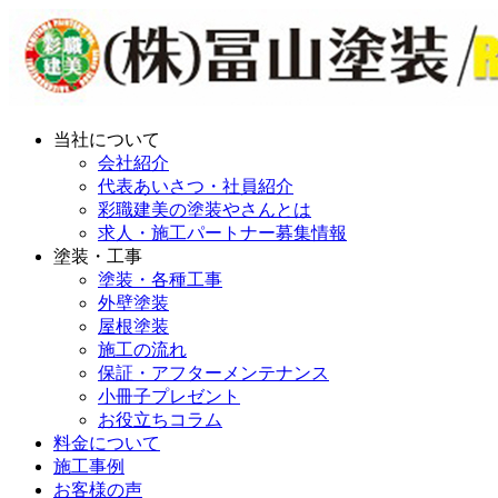
当社について
会社紹介
代表あいさつ・社員紹介
彩職建美の塗装やさんとは
求人・施工パートナー募集情報
塗装・工事
塗装・各種工事
外壁塗装
屋根塗装
施工の流れ
保証・アフターメンテナンス
小冊子プレゼント
お役立ちコラム
料金について
施工事例
お客様の声