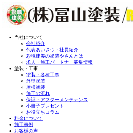
当社について
会社紹介
代表あいさつ・社員紹介
彩職建美の塗装やさんとは
求人・施工パートナー募集情報
塗装・工事
塗装・各種工事
外壁塗装
屋根塗装
施工の流れ
保証・アフターメンテナンス
小冊子プレゼント
お役立ちコラム
料金について
施工事例
お客様の声