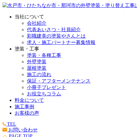
当社について
会社紹介
代表あいさつ・社員紹介
彩職建美の塗装やさんとは
求人・施工パートナー募集情報
塗装・工事
塗装・各種工事
外壁塗装
屋根塗装
施工の流れ
保証・アフターメンテナンス
小冊子プレゼント
お役立ちコラム
料金について
施工事例
お客様の声
TEL
お問い合わせ
PAGE TOP